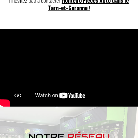
n’hésitez pas à contacter
Monteiro Pièces Auto dans le
Tarn-et-Garonne
!
NOTRE
RÉSEAU